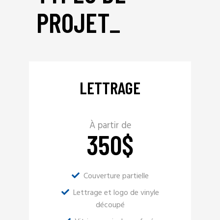
PROJET
_
LETTRAGE
À partir de
350
$
Couverture partielle
Lettrage et logo de vinyle
découpé