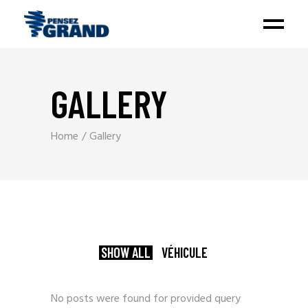
GALLERY
Home
Gallery
SHOW ALL
VÉHICULE
No posts were found for provided query